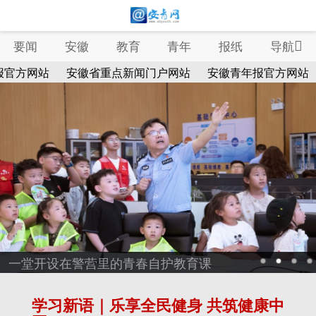
要闻
安徽
教育
青年
报纸
导航
报官方网站
安徽省重点新闻门户网站
安徽青年报官方网站
一堂开设在警营里的青春自护教育课
学习新语｜乐享全民健身 共筑健康中